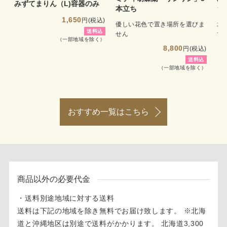
みずてまりん（L)容器のみ
本立ち
ラ
1,650
円(税込)
優しい花色で置き場所を選びま
水
送料込
せん
で
（一部地域を除く）
8,800
円(税込)
送料込
（一部地域を除く）
おすすめ一覧はこちら
商品以外の必要代金
・送料別途地域に対する送料
送料は下記の地域を除き無料でお届け致します。 ※北海
道と沖縄地区は別途で送料がかかります。 北海道3,300