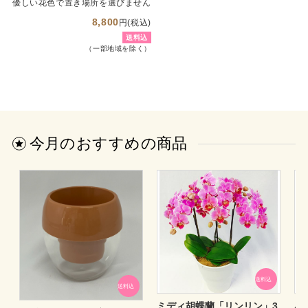
優しい花色で置き場所を選びません
8,800
円(税込)
送料込
（一部地域を除く）
今月のおすすめの商品
送料込
送料込
ミディ胡蝶蘭「リンリン」3
み