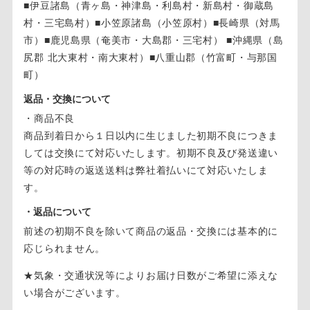
■伊豆諸島（青ヶ島・神津島・利島村・新島村・御蔵島
村・三宅島村）■小笠原諸島（小笠原村）■長崎県（対馬
市）■鹿児島県（奄美市・大島郡・三宅村） ■沖縄県（島
尻郡 北大東村・南大東村）■八重山郡（竹富町・与那国
町）
返品・交換について
・商品不良
商品到着日から１日以内に生じました初期不良につきま
しては交換にて対応いたします。初期不良及び発送違い
等の対応時の返送送料は弊社着払いにて対応いたしま
す。
・返品について
前述の初期不良を除いて商品の返品・交換には基本的に
応じられません。
★気象・交通状況等によりお届け日数がご希望に添えな
い場合がございます。