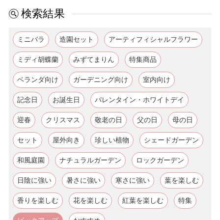
検索結果
ミニバラ
造園セット
アーティフィシャルフラワー
ミディ胡蝶蘭
みずてまりん
特集商品
ベランダ向け
ガーデニング向け
室内向け
記念日
お誕生日
バレンタイン・ホワイトデイ
迎春
クリスマス
敬老の日
父の日
母の日
セット
屋外向き
珍しい植物
シェードガーデン
和風庭園
ナチュラルガーデン
ロックガーデン
日陰に強い
暑さに強い
寒さに強い
葉を楽しむ
香りを楽しむ
花を楽しむ
紅葉を楽しむ
特集